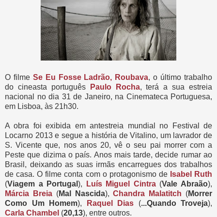
O filme
Se Eu Fosse Ladrão, Roubava
, o último trabalho
do cineasta português
Paulo Rocha
, terá a sua estreia
nacional no dia 31 de Janeiro, na Cinemateca Portuguesa,
em Lisboa, às 21h30.
A obra foi exibida em antestreia mundial no Festival de
Locarno 2013 e segue a história de Vitalino, um lavrador de
S. Vicente que, nos anos 20, vê o seu pai morrer com a
Peste que dizima o país. Anos mais tarde, decide rumar ao
Brasil, deixando as suas irmãs encarregues dos trabalhos
de casa. O filme conta com o protagonismo de
Isabel Ruth
(
Viagem a Portugal
),
Luís Miguel Cintra
(
Vale Abraão
),
Márcia Breia
(
Mal Nascida
),
Chandra Malatitch
(
Morrer
Como Um Homem
),
Raquel Dias
(
...Quando Troveja
),
Carla Chambel
(
20,13
), entre outros.