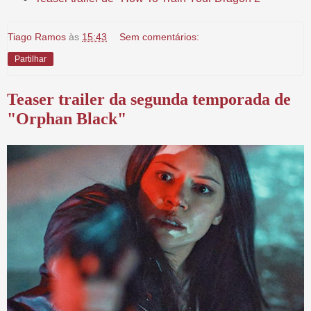
Tiago Ramos
às
15:43
Sem comentários:
Partilhar
Teaser trailer da segunda temporada de
"Orphan Black"