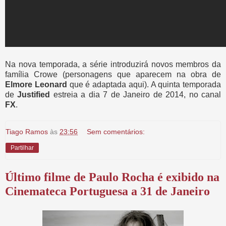
Na nova temporada, a série introduzirá novos membros da
família Crowe (personagens que aparecem na obra de
Elmore Leonard
que é adaptada aqui). A quinta temporada
de
Justified
estreia a dia 7 de Janeiro de 2014, no canal
FX
.
Tiago Ramos
às
23:56
Sem comentários:
Partilhar
Último filme de Paulo Rocha é exibido na
Cinemateca Portuguesa a 31 de Janeiro