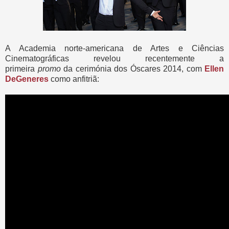
A Academia norte-americana de Artes e Ciências
Cinematográficas revelou recentemente a
primeira
promo
da cerimónia dos Óscares 2014, com
Ellen
DeGeneres
como anfitriã: