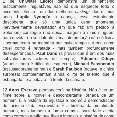
E se
Chiwetel Ejiofor
demonstra um brilhantismo
praticamente inigualável, não há que esquecer todo o
excelente elenco - um dos melhores
castings
dos últimos
anos.
Lupita Nyong'o
à cabeça, essa estonteante
descoberta, que só uma única cena (momento
inevitavelmente devastador em que faz um pedido a
Solomon) consegue não deixar margem a mais ninguém
para duvidar do seu talento. Uma interpretação não só física
- permanecerá na memória por muito tempo a forma como
cruel como é retratada - mas também profundamente
desesperançada.
Paul Dano
(a provar que é um dos mais
subvalorizados actores de sempre),
Adepero Oduye
(aquele choro é difícil de esquecer),
Michael Fassbender
(assustadoramente real) e
Sarah Paulson
(notável e cínica
surpresa) complementam ainda o rol de talento que é
esbanjado - é a palavra - à frente da câmara.
12 Anos Escravo
permanecerá na História. Não é só um
filme sobre a incrível e desconcertante jornada de um
homem. É a história da injustiça e não só a demonstração
do racismo e da escravidão. É a história da brutalidade
humana, mas também a forma como a sociedade aceita
como correcto aquilo que lhes é imposto, a história de como