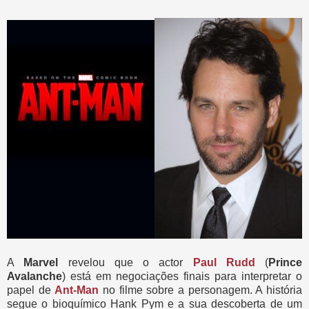
A
Marvel
revelou que o actor
Paul Rudd
(
Prince
Avalanche
) está em negociações finais para interpretar o
papel de
Ant-Man
no filme sobre a personagem. A história
segue o bioquímico Hank Pym e a sua descoberta de um