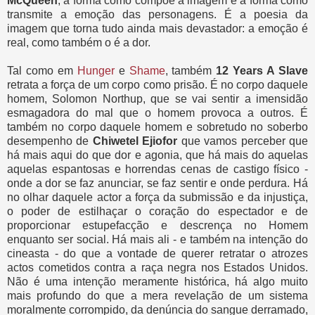
McQueen
, a forma como compõe a imagem e a forma como
transmite a emoção das personagens. É a poesia da
imagem que torna tudo ainda mais devastador: a emoção é
real, como também o é a dor.
Tal como em
Hunger
e
Shame
, também
12 Years A Slave
retrata a força de um corpo como prisão. É no corpo daquele
homem, Solomon Northup, que se vai sentir a imensidão
esmagadora do mal que o homem provoca a outros. É
também no corpo daquele homem e sobretudo no soberbo
desempenho de
Chiwetel Ejiofor
que vamos perceber que
há mais aqui do que dor e agonia, que há mais do aquelas
aquelas espantosas e horrendas cenas de castigo físico -
onde a dor se faz anunciar, se faz sentir e onde perdura. Há
no olhar daquele actor a força da submissão e da injustiça,
o poder de estilhaçar o coração do espectador e de
proporcionar estupefacção e descrença no Homem
enquanto ser social. Há mais ali - e também na intenção do
cineasta - do que a vontade de querer retratar o atrozes
actos cometidos contra a raça negra nos Estados Unidos.
Não é uma intenção meramente histórica, há algo muito
mais profundo do que a mera revelação de um sistema
moralmente corrompido, da denúncia do sangue derramado,