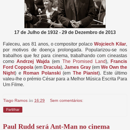
17 de Julho de 1932 - 29 de Dezembro de 2013
Faleceu, aos 81 anos, o compositor polaco
Wojciech Kilar
,
por motivos de doença prolongada. Popularizou-se nos
trabalhos que fez para cinema, trabalhando com cineastas
como
Andrzej Wajda
(em
The Promised Land
),
Francis
Ford Coppola
(em
Dracula
),
James Gray
(em
We Own the
Night
) e
Roman Polanski
(em
The Pianist
). Este último
valeu-lhe o prémio César para a Melhor Música Escrita Para
Um Filme.
Tiago Ramos
às
16:29
Sem comentários:
Partilhar
Paul Rudd será Ant-Man no cinema