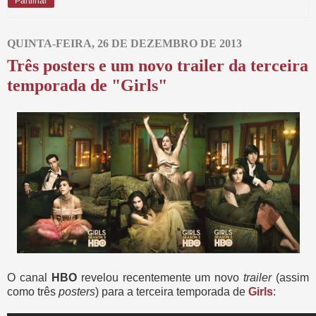
Partilhar
QUINTA-FEIRA, 26 DE DEZEMBRO DE 2013
Três posters e um novo trailer da terceira
temporada de "Girls"
O canal
HBO
revelou recentemente um novo
trailer
(assim
como três
posters
)
para a terceira temporada de
Girls
: