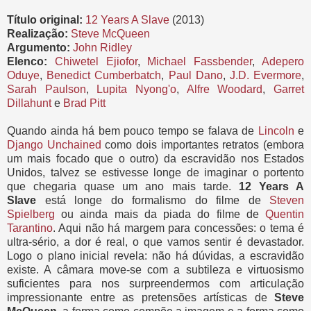
Título original:
12 Years A Slave
(2013)
Realização:
Steve McQueen
Argumento:
John Ridley
Elenco:
Chiwetel Ejiofor
,
Michael Fassbender
,
Adepero
Oduye
,
Benedict Cumberbatch
,
Paul Dano
,
J.D. Evermore
,
Sarah Paulson
,
Lupita Nyong'o
,
Alfre Woodard
,
Garret
Dillahunt
e
Brad Pitt
Quando ainda há bem pouco tempo se falava de
Lincoln
e
Django Unchained
como dois importantes retratos (embora
um mais focado que o outro) da escravidão nos Estados
Unidos, talvez se estivesse longe de imaginar o portento
que chegaria quase um ano mais tarde.
12 Years A
Slave
está longe do formalismo do filme de
Steven
Spielberg
ou ainda mais da piada do filme de
Quentin
Tarantino
. Aqui não há margem para concessões: o tema é
ultra-sério, a dor é real, o que vamos sentir é devastador.
Logo o plano inicial revela: não há dúvidas, a escravidão
existe. A câmara move-se com a subtileza e virtuosismo
suficientes para nos surpreendermos com articulação
impressionante entre as pretensões artísticas de
Steve